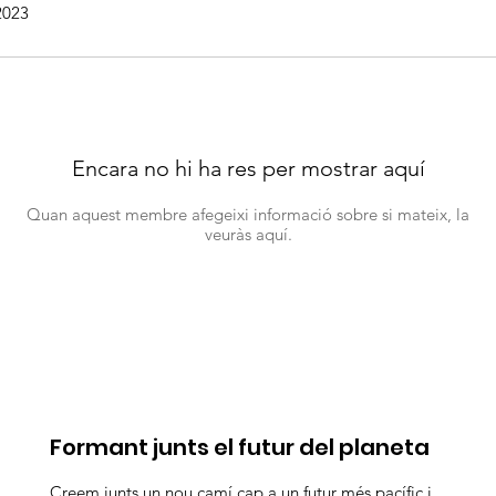
2023
Encara no hi ha res per mostrar aquí
Quan aquest membre afegeixi informació sobre si mateix, la
veuràs aquí.
Formant junts el futur del planeta
Creem junts un nou camí cap a un futur més pacífic i