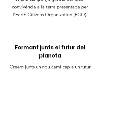
convivència a la terra presentada per
l'Earth Citizens Organization (ECO).
.
Formant junts el futur del
planeta
Creem junts un nou camí cap a un futur
més pacífic i sostenible.
Uneix-te al compromís
Links ràpids
Compromís