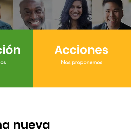
ción
Acciones
mos
Nos proponemos
na nueva