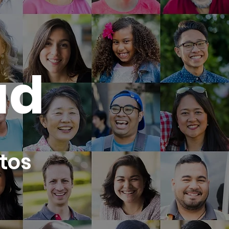
a
ad
tos