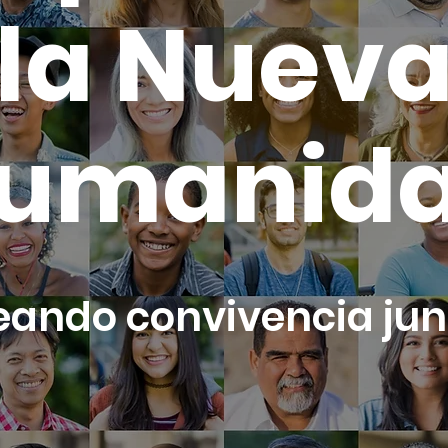
la Nuev
umanid
eando convivencia jun