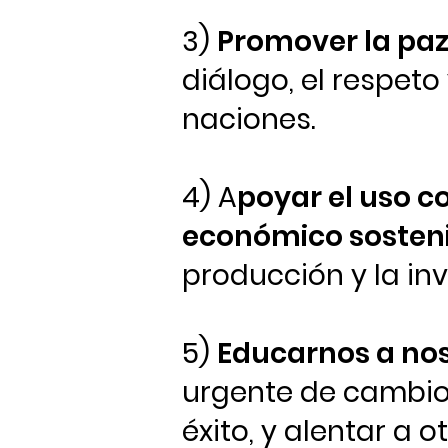
3)
Promover la paz
diálogo, el respeto
naciones.
4) A
poyar el uso co
económico sosteni
producción y la in
5)
Educarnos a nos
urgente de cambio,
éxito, y alentar a o