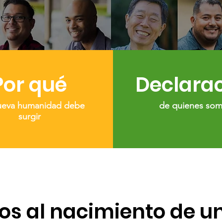
Por qué
Declara
ueva humanidad debe
de quienes so
surgir
s al nacimiento de u