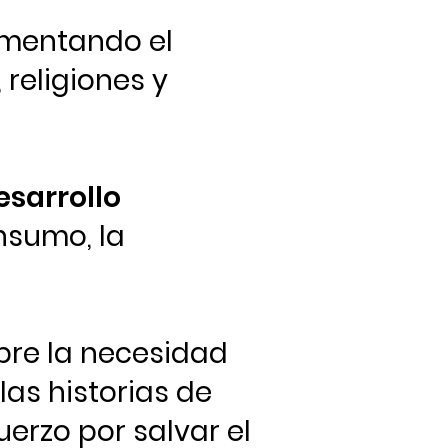
mentando el
 religiones y
esarrollo
nsumo, la
re la necesidad
as historias de
uerzo por salvar el