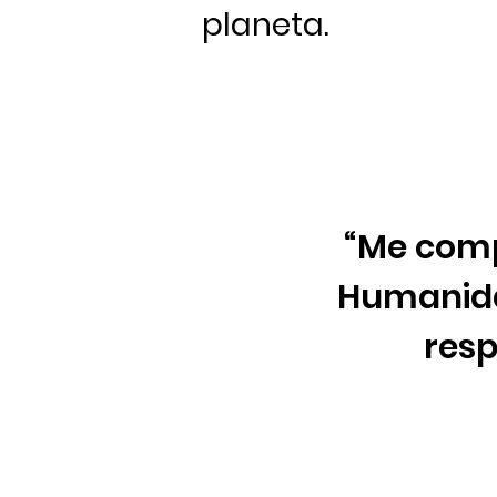
planeta.
“Me comp
Humanidad
resp