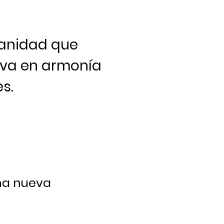
anidad que
viva en armonía
s.
na nueva