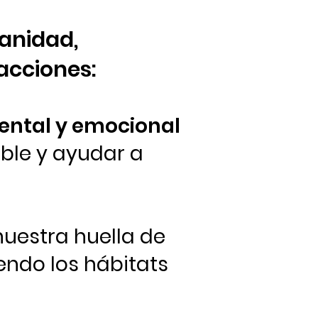
anidad,
acciones:
mental y emocional
ble y ayudar a
uestra huella de
endo los hábitats