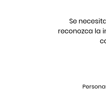
Se necesi
reconozca la i
c
Persona