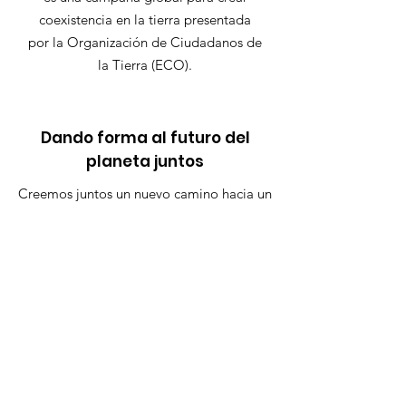
coexistencia en la tierra presentada
por la Organización de Ciudadanos de
la Tierra (ECO).
Dando forma al futuro del
planeta juntos
Creemos juntos un nuevo camino hacia un
futuro más pacífico y sostenible.
Únete al Compromiso
Enlaces Rápidos
Compromiso