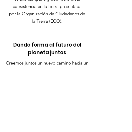
coexistencia en la tierra presentada
por la Organización de Ciudadanos de
la Tierra (ECO).
Dando forma al futuro del
planeta juntos
Creemos juntos un nuevo camino hacia un
futuro más pacífico y sostenible.
Únete al Compromiso
Enlaces Rápidos
Compromiso