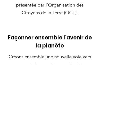
présentée par l'Organisation des
Citoyens de la Terre (OCT).
Façonner ensemble l'avenir de
la planète
Créons ensemble une nouvelle voie vers
un avenir plus pacifique et durable.
Rejoignez le mouvement
Liens utiles
Charte
A propos de