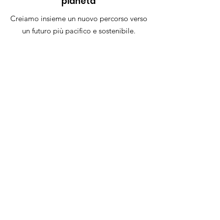
pianeta
Creiamo insieme un nuovo percorso verso
un futuro più pacifico e sostenibile.
Aderisci alla Promessa
Link veloci
Promessa
Chi Siamo
Contatto
© 2023 di Promessa della Nuova
Umanità. Tutti i diritti riservati. |
Condizioni d'uso
|
politica sulla