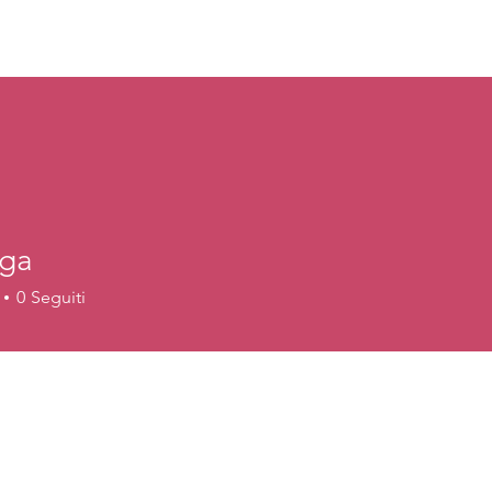
NITÀ
lga
0
Seguiti