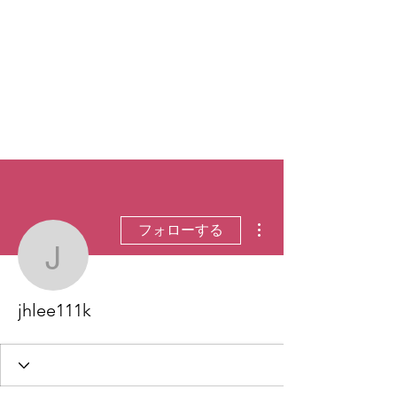
その他
フォローする
jhlee111k
jhlee111k