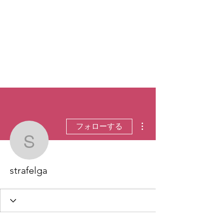
その他
フォローする
strafelga
strafelga