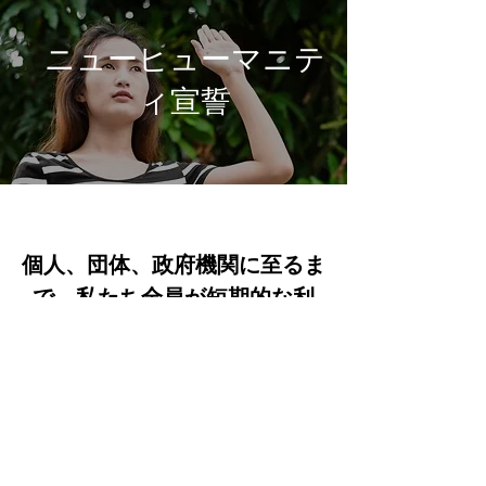
ニューヒューマニテ
ィ宣誓
個人、団体、政府機関に至るま
で、私たち全員が短期的な利
益、利便性、権力よりも、地球
とすべての生命の健康、幸せ、
平和を優先します。
これまでの考え方や習慣を変
え、人と人、人と地球の共生に