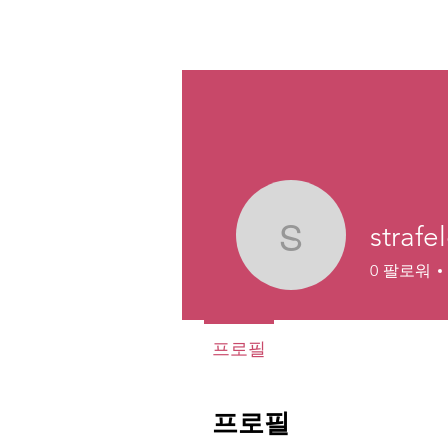
신인류 선언
strafe
strafelga
0
팔로워
프로필
프로필