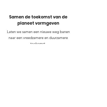
Samen de toekomst van de
planeet vormgeven
Laten we samen een nieuwe weg banen
naar een vreedzamere en duurzamere
toekomst.
Doe mee met de belofte
Snelle links
Belofte
Over
Contact