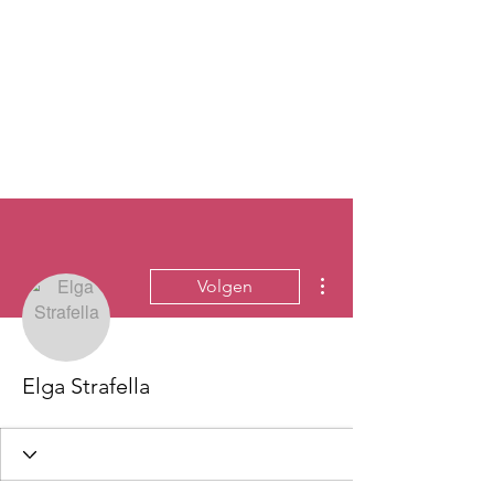
Meer acties
Volgen
Elga Strafella