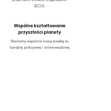
(ECO).
Wspólne kształtowanie
przyszłości planety
Stwórzmy wspólnie nową ścieżkę ku
bardziej pokojowej i zrównoważonej
przyszłości.
Dołącz do Przysięgi
Szybkie linki
Zastaw
O