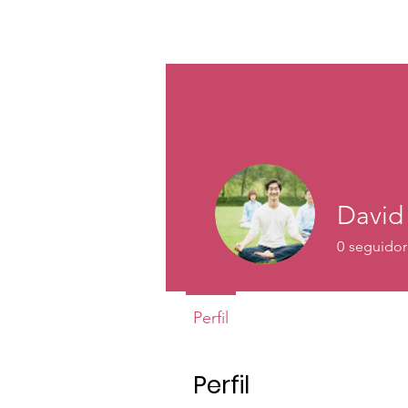
NOVA PROMESSA DA HUMANID
David 
0
seguidor
Perfil
Perfil