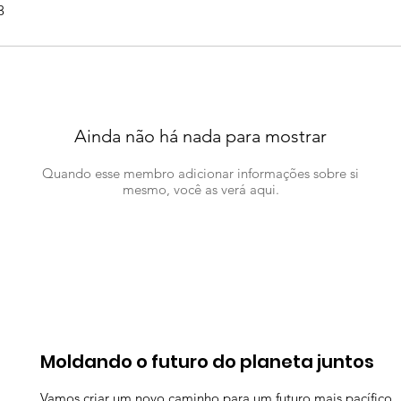
3
Ainda não há nada para mostrar
Quando esse membro adicionar informações sobre si
mesmo, você as verá aqui.
Moldando o futuro do planeta juntos
Vamos criar um novo caminho para um futuro mais pacífico