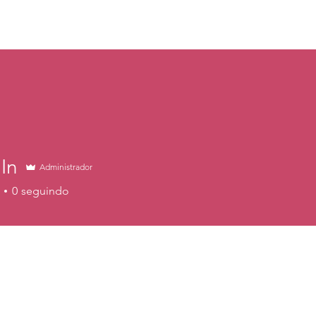
ADE
In
Administrador
0
seguindo