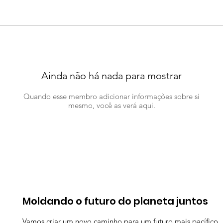
Ainda não há nada para mostrar
Quando esse membro adicionar informações sobre si
mesmo, você as verá aqui.
Moldando o futuro do planeta juntos
Vamos criar um novo caminho para um futuro mais pacífico