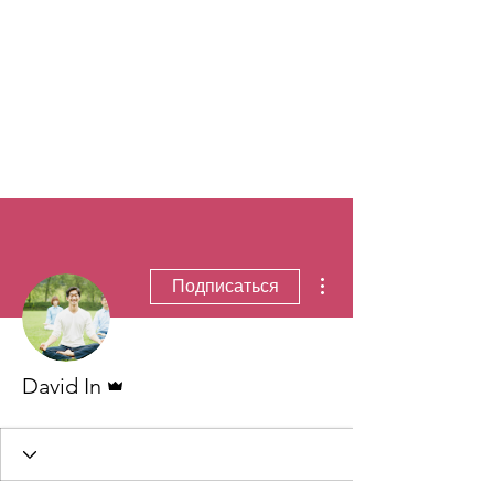
Другие действия
Подписаться
Админ
David In