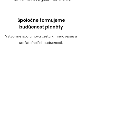
Spoločne formujeme
budúcnosť planéty
Vytvorme spolu novú cestu k mierovejšej a
udržateľnejšej budúcnosti.
Pripojte sa k sľubu
Rýchle odkazy
Sľub
O
Kontakt