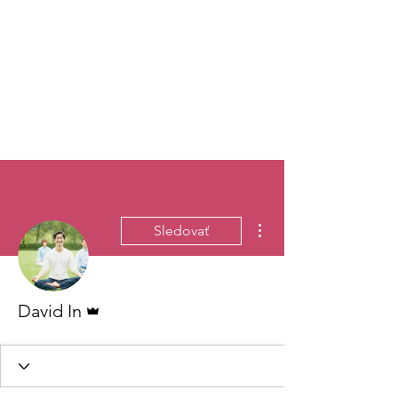
Ďalšie akcie
Sledovať
Admin
David In