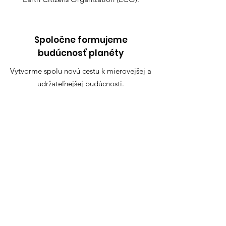
Spoločne formujeme
budúcnosť planéty
Vytvorme spolu novú cestu k mierovejšej a
udržateľnejšej budúcnosti.
Pripojte sa k sľubu
Rýchle odkazy
Sľub
O
Kontakt