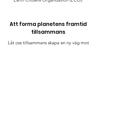
Att forma planetens framtid
tillsammans
Låt oss tillsammans skapa en ny väg mot
en mer fredlig och hållbar framtid.
Gå med i löftet
snabblänkar
Lova
Handla om
Kontakt