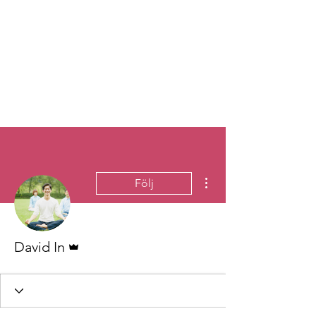
Fler åtgärder
Följ
Admin
David In