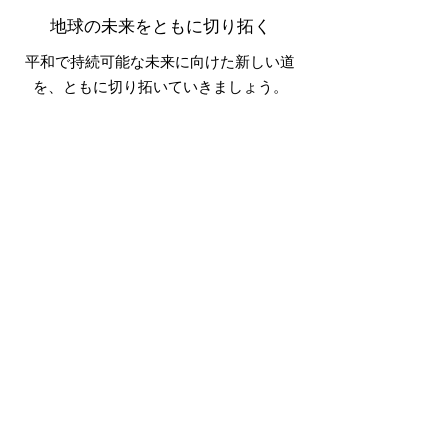
地球の未来をともに切り拓く
平和で持続可能な未来に向けた新しい道
を、ともに切り拓いていきましょう。
宣言ページへ
リンク
宣言
概要
お問い合わせ
© 2023 by New Humanity Pledge.無
断転載を禁じます。 |
利用規約
|
プ