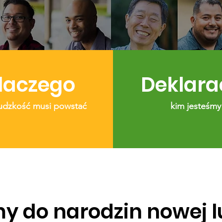
laczego
Deklara
udzkość musi powstać
kim jesteśmy
 do narodzin nowej lu