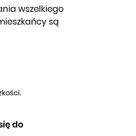
ania wszelkiego
 mieszkańcy są
zkości.
się do