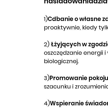
naśladowaniadział
1)
Cdbanie o własne zd
proaktywnie, kiedy tyl
2)
Łżyjących w zgodzi
oszczędzanie energii i
biologicznej.
3)
Promowanie pokoju 
szacunku i zrozumienia
4)
Wspieranie świadom