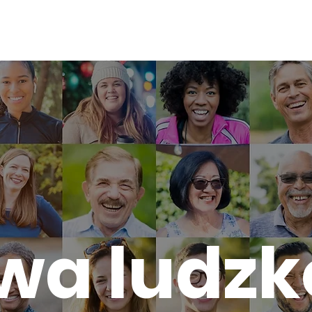
ŚCI
wa ludzk