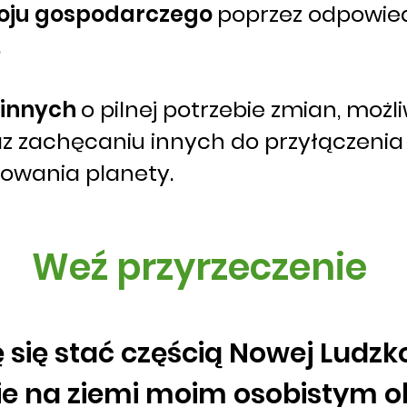
oju gospodarczego
poprzez odpowied
.
 innych
o pilnej potrzebie zmian, możl
az zachęcaniu innych do przyłączenia 
towania planety.
Weź przyrzeczenie
 się stać częścią Nowej Ludzko
ie na ziemi moim osobistym o