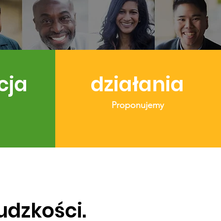
cja
działania
Proponujemy
dzkości.