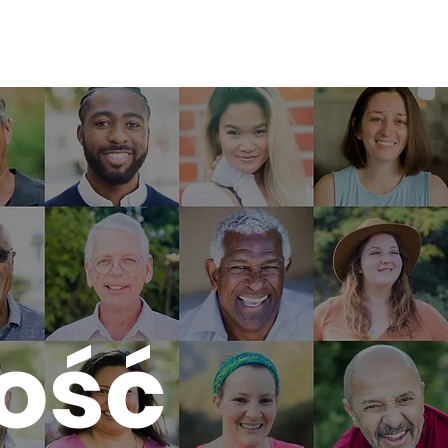
Zastaw
O
Kontakt
ość