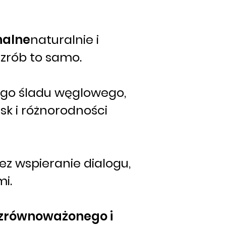
nalne
naturalnie i
 zrób to samo.
ego śladu węglowego,
sk i różnorodności
ez wspieranie dialogu,
mi.
 zrównoważonego i