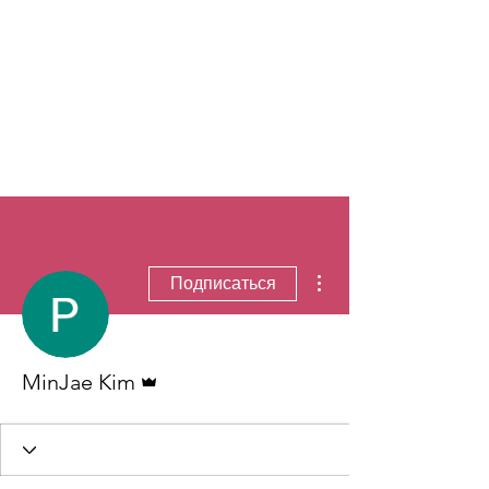
Другие действия
Подписаться
Админ
MinJae Kim