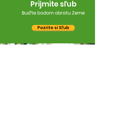
Prijmite sľub
Buďte bodom obratu Zeme
Pozrite si Sľub
Nový Záväzok Ľudskosti
Nový Záväzok Ľudskosti je globálna