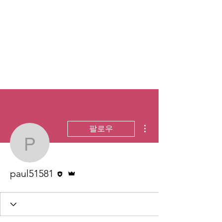
더보기
팔로우
paul51581
편집자
운영자
paul51581