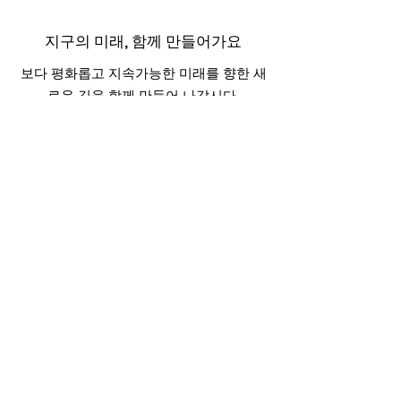
지구의 미래, 함께 만들어가요
보다 평화롭고 지속가능한 미래를 향한 새
로운 길을 함께 만들어 나갑시다.
서약에 동참하기
​바로가기
서약하기
더 알아보기
컨택
© 2023 신인류 선언 |
이용약관
|
개