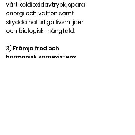
vårt koldioxidavtryck, spara
energi och vatten samt
skydda naturliga livsmiljöer
och biologisk mångfald.
3)
Främja fred och
harmonisk samexistens
genom att främja dialog,
respekt och förståelse
mellan kulturer, religioner och
nationer.
4)
Stödja medveten
användning av teknik och
hållbar och rättvis