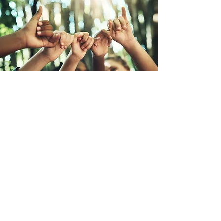
Nya Löften om Mänsklighet
Nya Löften om Mänsklighet
är en
global kampanj för att skapa
samexistens på jorden presenterad av
Earth Citizens Organization (ECO)
.
Att forma planetens framtid
tillsammans