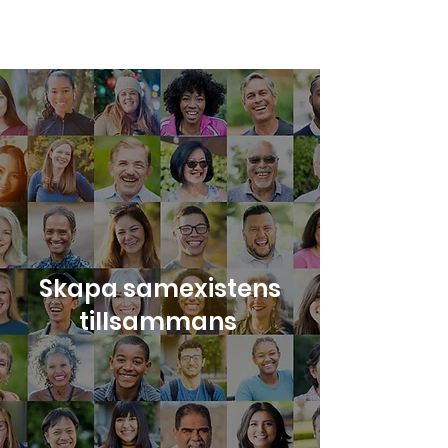
Nya Löften om
Mänsklighet
Skapa samexistens
tillsammans