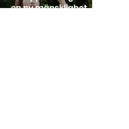
en ny mänsklighet
Vi uppmanar alla, från
individer till organisationer
och regeringar, att
prioritera vår planets och
alla dess invånares
välbefinnande framför
kortsiktig vinst, bekvämlighet
och makt.