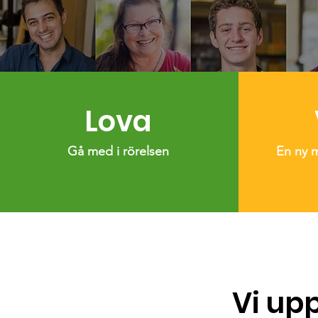
Lova
Gå med i rörelsen
En ny 
Vi up