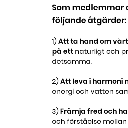
Som medlemmar av 
följande åtgärder:
1)
Att ta hand om vår
på ett
naturligt
och pr
detsamma.
2)
Att leva
i harmoni 
energi och vatten sam
3)
Främja fred och h
och förståelse mellan 