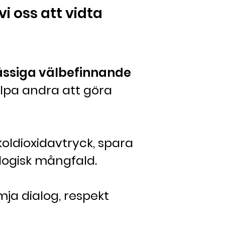
 oss att vidta
ässiga välbefinnande
älpa andra att göra
oldioxidavtryck, spara
logisk mångfald.
ja dialog, respekt