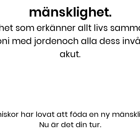
mänsklighet.
het som erkänner allt livs sam
oni med jorden
och alla dess in
akut.
skor har lovat att föda en ny mänskl
Nu är det din tur.