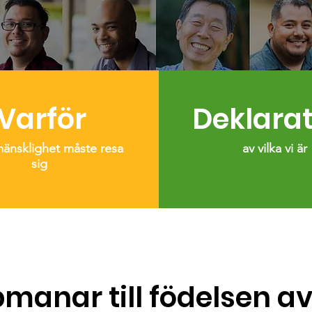
Varför
Deklarat
mänsklighet måste resa
av vilka vi är
sig
pmanar till födelsen av