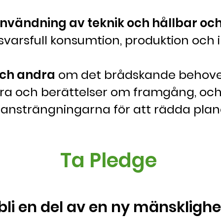
vändning av teknik och hållbar och
arsfull konsumtion, produktion och i
och andra
om det brådskande behovet
era och berättelser om framgång, o
s i ansträngningarna för att rädda pla
Ta Pledge
 bli en del av en ny mänskligh