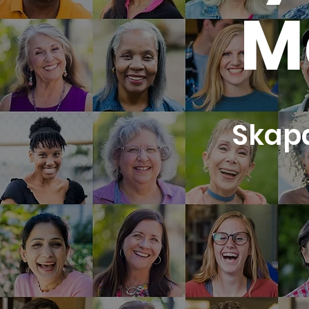
M
Skap