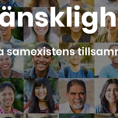
änskligh
a samexistens tillsa