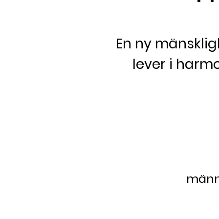
En ny mänsklig
lever i harm
männi