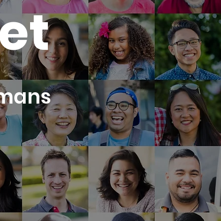
et
mmans