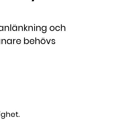
manlänkning och
vånare behövs
ighet.